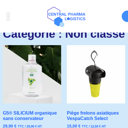
Catégorie : Non classé
G5® SILICIUM organique
Piège frelons asiatiques
sans conservateur
VespaCatch Select
29,90
€
15,00
€
TTC /
29,90
€
HT
TTC /
12,50
€
HT