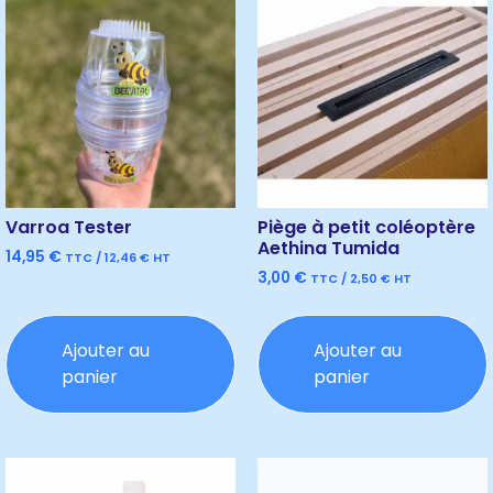
Varroa Tester
Piège à petit coléoptère
Aethina Tumida
14,95
€
TTC /
12,46
€
HT
3,00
€
TTC /
2,50
€
HT
Ajouter au
Ajouter au
panier
panier