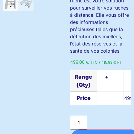
ruche est votre solution
pour surveiller vos ruches
à distance. Elle vous offre
des informations
précieuses telles que la
détection des miellées,
l’état des réserves et la
santé de vos colonies.
499,00
€
TTC /
415,83
€
HT
Range
+
1
(Qty)
Price
499