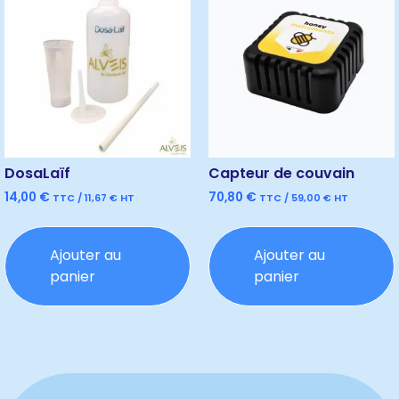
DosaLaïf
Capteur de couvain
14,00
€
70,80
€
TTC /
11,67
€
HT
TTC /
59,00
€
HT
Ajouter au
Ajouter au
panier
panier