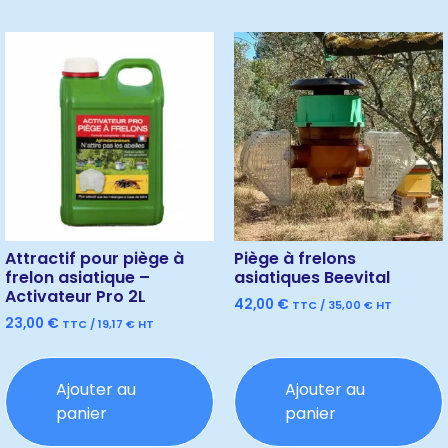
Attractif pour piège à
Piège à frelons
frelon asiatique –
asiatiques Beevital
Activateur Pro 2L
42,00
€
TTC /
35,00
€
HT
23,00
€
TTC /
19,17
€
HT
Ajouter au
Ajouter au
panier
panier