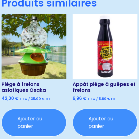
Produits similaires
Piège à frelons
Appât piège à guêpes et
asiatiques Osaka
frelons
42,00
€
6,96
€
TTC /
35,00
€
HT
TTC /
5,80
€
HT
Ajouter au
Ajouter au
panier
panier