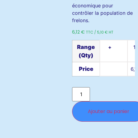
économique pour
contrôler la population de
frelons.
6,12
€
TTC /
5,10
€
HT
Range
+
1
(Qty)
Price
6,
Ajouter au panier